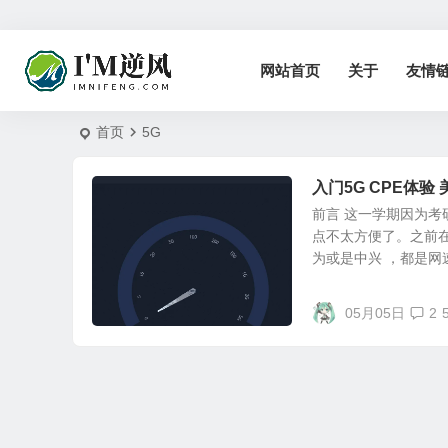
网站首页
关于
友情
首页
5G
入门5G CPE体验 美
前言 这一学期因为
点不太方便了。之前在
为或是中兴 ，都是网速.
05月05日
2