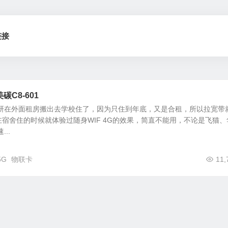
链接
碳C8-601
考研在外面租房搬出去学校住了，因为只住到年底，又是合租，所以拉宽带
宿舍住的时候就体验过随身WIF 4G的效果，简直不能用，不论是飞猫、
..
5G
物联卡
11,