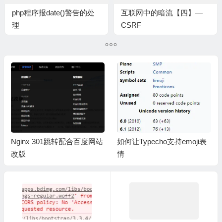
php程序报date()警告的处
互联网中的暗流【四】—
理
CSRF
站
如何让Typecho支持emoji表
微信班级小管家超过作业截
情
止时间怎么提交