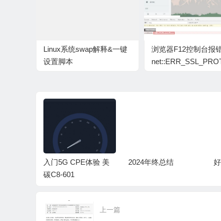
Linux系统swap解释&一键
浏览器F12控制台报
设置脚本
net::ERR_SSL_PR
上的支持
入门5G CPE体验 美
2024年终总结
好
现的银行
碳C8-601
万事达）
上一篇