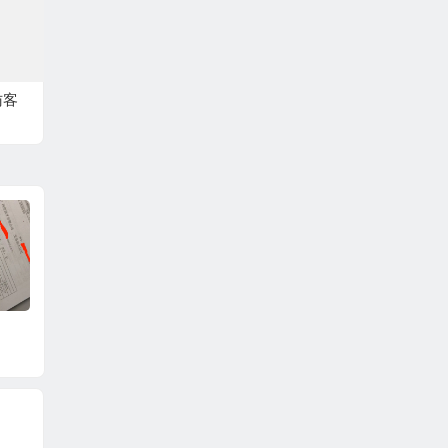
访客
大学生活好像和想象
如何看待现今大学贫
总结一
的不一样
困生评议
吧