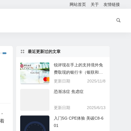
网站首页
关于
友情链接
最近更新过的文章
锐评现在手上的支持境外免
费取现的银行卡（银联和万
事达）
更新日期
2025/11/8
恐渐冻症 焦虑症
更新日期
2025/6/13
，
入门5G CPE体验 美碳C8-6
捏着
01