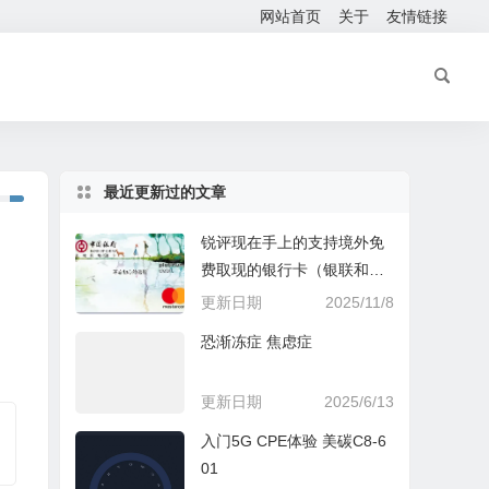
网站首页
关于
友情链接
最近更新过的文章
锐评现在手上的支持境外免
费取现的银行卡（银联和万
事达）
更新日期
2025/11/8
恐渐冻症 焦虑症
更新日期
2025/6/13
入门5G CPE体验 美碳C8-6
01