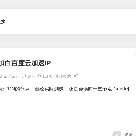
链接
加白百度云加速IP
0
杂七杂八
评论
1,370
阅读模式
称加白了主流CDN的节点，但经实际测试，还是会误封一些节点[/scode]
登录