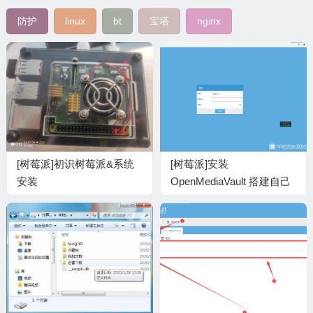
防护
linux
bt
宝塔
nginx
[树莓派]初识树莓派&系统
[树莓派]安装
安装
OpenMediaVault 搭建自己
的NAS[1]