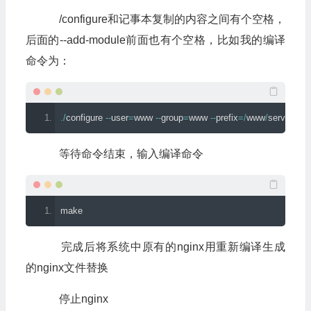
/configure和记事本复制的内容之间有个空格，
后面的--add-module前面也有个空格，比如我的编译
命令为：
./
configure 
--
user
=
www 
--
group
=
www 
--
prefix
=/
www
/
server
/
ngi
等待命令结束，输入编译命令
make
完成后将系统中原有的nginx用重新编译生成
的nginx文件替换
停止nginx