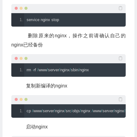
service nginx stop
删除原来的nginx，操作之前请确认自己的
nginx已经备份
rm 
-
rf 
/
www
/
server
/
nginx
/
sbin
/
nginx
复制新编译的nginx
cp 
/
www
/
server
/
nginx
/
src
/
objs
/
nginx 
/
www
/
server
/
nginx
/
sbin
/
启动nginx