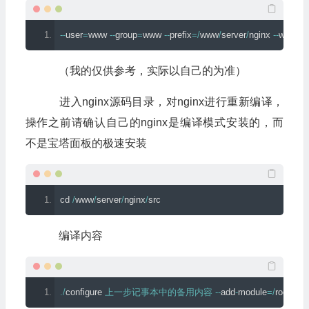
--
user
=
www 
--
group
=
www 
--
prefix
=/
www
/
server
/
nginx 
--
with
-
op
（我的仅供参考，实际以自己的为准）
进入nginx源码目录，对nginx进行重新编译，
操作之前请确认自己的nginx是编译模式安装的，而
不是宝塔面板的极速安装
cd 
/
www
/
server
/
nginx
/
src
编译内容
./
configure 
上一步记事本中的备用内容
--
add
-
module
=/
root
/
ngi