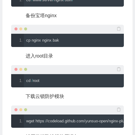
备份宝塔nginx
cp nginx nginx
.
bak
进入root目录
cd 
/
root
下载云锁防护模块
wget https
:
//codeload.github.com/yunsuo-open/nginx-plugin/zip