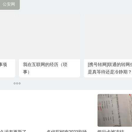
公安网
事项
我在互联网的经历（琐
[携号转网]联通的转网
事）
是真等待还是冷静期？
久没有更新了
名侦探柯南2023剧场
银行卡被冻结