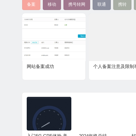
备案
移动
携号转网
联通
携转
网站备案成功
个人备案注意及限制
上的支持
入门5G CPE体验 美
2024年终总结
好