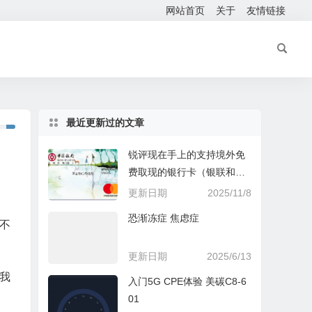
网站首页
关于
友情链接
最近更新过的文章
锐评现在手上的支持境外免
费取现的银行卡（银联和万
事达）
更新日期
2025/11/8
恐渐冻症 焦虑症
不
更新日期
2025/6/13
在我
入门5G CPE体验 美碳C8-6
01