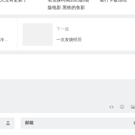
版电影 黑铁的鱼影
下一篇
[携号转网]联通的转网坐席是真等待还是冷静期？
一次发烧经历
邮箱