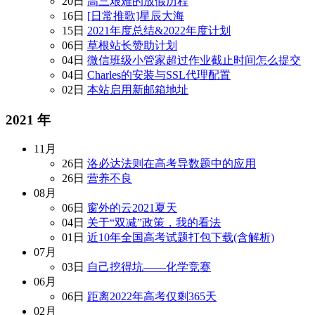
20日
高三艰难的放假历程
16日
[日常推歌]星辰大海
15日
2021年度总结&2022年度计划
06日
草根站长赞助计划
04日
微信班级小管家超过作业截止时间怎么提交
04日
Charles的安装与SSL代理配置
02日
本站启用新邮箱地址
2021 年
11月
26日
洛必达法则在高考导数题中的应用
26日
营养不良
08月
06日
窗外的云2021夏天
04日
关于“双减”政策，我的看法
01日
近10年全国高考试题打包下载(含解析)
07月
03日
自己挖得坑——化学竞赛
06月
06日
距离2022年高考仅剩365天
02月