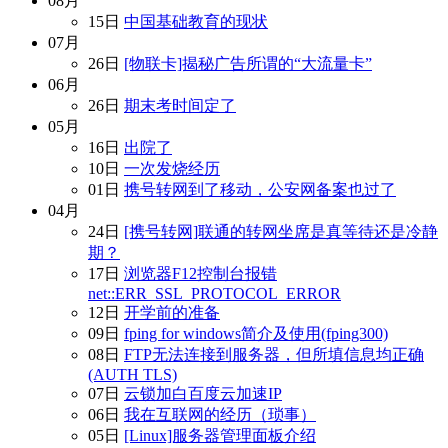
08月
15日
中国基础教育的现状
07月
26日
[物联卡]揭秘广告所谓的“大流量卡”
06月
26日
期末考时间定了
05月
16日
出院了
10日
一次发烧经历
01日
携号转网到了移动，公安网备案也过了
04月
24日
[携号转网]联通的转网坐席是真等待还是冷静
期？
17日
浏览器F12控制台报错
net::ERR_SSL_PROTOCOL_ERROR
12日
开学前的准备
09日
fping for windows简介及使用(fping300)
08日
FTP无法连接到服务器，但所填信息均正确
(AUTH TLS)
07日
云锁加白百度云加速IP
06日
我在互联网的经历（琐事）
05日
[Linux]服务器管理面板介绍