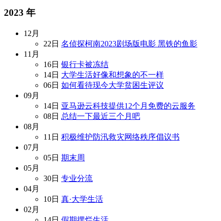
2023 年
12月
22日
名侦探柯南2023剧场版电影 黑铁的鱼影
11月
16日
银行卡被冻结
14日
大学生活好像和想象的不一样
06日
如何看待现今大学贫困生评议
09月
14日
亚马逊云科技提供12个月免费的云服务
08日
总结一下最近三个月吧
08月
11日
积极维护防汛救灾网络秩序倡议书
07月
05日
期末周
05月
30日
专业分流
04月
10日
真·大学生活
02月
14日
假期摆烂生活