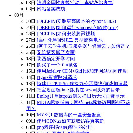
03日
清明全国性哀悼活动，本站灰站哀悼
03日
网站备案成功
03月
30日
[DEEPIN]安装更高版本的Python(3.8.2)
29日
[DEEPIN]如何运行windows的软件(.exe)
28日
[DEEPIN]如何安装腾讯视频
27日
[高中化学]必修二 典型燃料电池
25日
[阿里云学生机]云服务器与轻量云，如何选？
25日
又给博客搬了次家
18日
陕西确定开学时间
17日
购买了一个.fun域名
15日
使用Jsdelivr CDN+GitHub加速网站访问速度
14日
Nginx配置跨域请求
13日
搭建L2TP/IPSec连接办公区网络/游戏加速器
12日
把宝塔面板linux版装在/www以外的目录
11日
Emlog开启https后侧边栏日历无法正常显示
11日
META标签指南：哪些meta标签该用哪些不该
用？
10日
MYSQL数据库的一些安全配置
09日
使用CDN后如何获取访客真实IP
08日
php程序报date()警告的处理