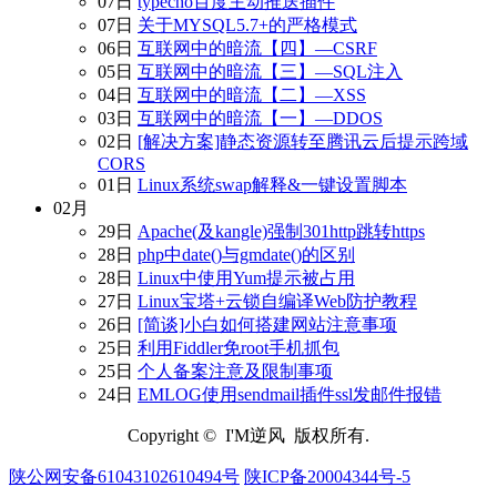
07日
typecho百度主动推送插件
07日
关于MYSQL5.7+的严格模式
06日
互联网中的暗流【四】—CSRF
05日
互联网中的暗流【三】—SQL注入
04日
互联网中的暗流【二】—XSS
03日
互联网中的暗流【一】—DDOS
02日
[解决方案]静态资源转至腾讯云后提示跨域
CORS
01日
Linux系统swap解释&一键设置脚本
02月
29日
Apache(及kangle)强制301http跳转https
28日
php中date()与gmdate()的区别
28日
Linux中使用Yum提示被占用
27日
Linux宝塔+云锁自编译Web防护教程
26日
[简谈]小白如何搭建网站注意事项
25日
利用Fiddler免root手机抓包
25日
个人备案注意及限制事项
24日
EMLOG使用sendmail插件ssl发邮件报错
Copyright © I'M逆风 版权所有.
陕公网安备61043102610494号
陕ICP备20004344号-5